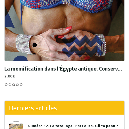
La momification dans l’Égypte antique. Conserver la peau au‑delà de la mort
2,00
€
0
out
of
5
Derniers articles
Numéro 12. Le tatouage. L’art aura-t-il ta peau ?