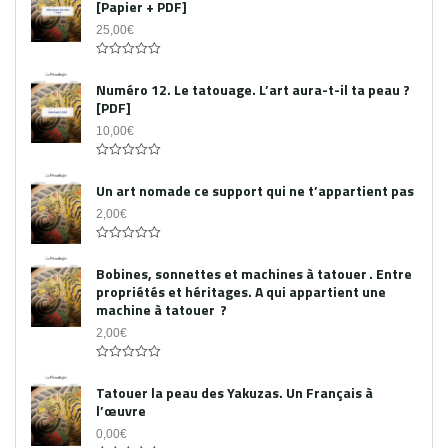
[Papier + PDF]
25,00
€
Acheter le PDF
0
out
Numéro 12. Le tatouage. L’art aura-t-il ta peau ?
of
[PDF]
5
10,00
€
0
out
Un art nomade ce support qui ne t’appartient pas
of
5
2,00
€
0
out
Bobines, sonnettes et machines à tatouer . Entre
of
propriétés et héritages. A qui appartient une
5
machine à tatouer ?
2,00
€
0
out
Tatouer la peau des Yakuzas. Un Français à
of
l’œuvre
5
0,00
€