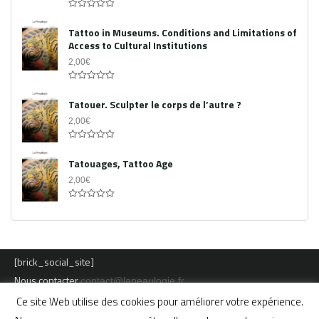
0
out
Tattoo in Museums. Conditions and Limitations of
of
Access to Cultural Institutions
5
2,00
€
0
out
Tatouer. Sculpter le corps de l’autre ?
of
5
2,00
€
0
out
Tatouages, Tattoo Age
of
5
2,00
€
0
out
of
5
[brick_social_site]
Nous contacter
contact@lapeaulogie.fr
Ce site Web utilise des cookies pour améliorer votre expérience.
Mentions légales