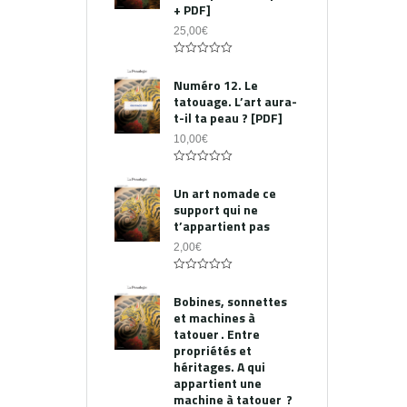
+ PDF]
25,00
€
0
out
Numéro 12. Le
of
tatouage. L’art aura-
5
t-il ta peau ? [PDF]
10,00
€
0
out
Un art nomade ce
of
support qui ne
5
t’appartient pas
2,00
€
0
out
Bobines, sonnettes
of
et machines à
5
tatouer . Entre
propriétés et
héritages. A qui
appartient une
machine à tatouer ?