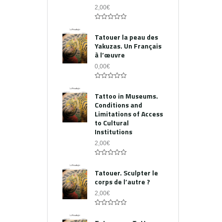
2,00
€
0
out
Tatouer la peau des
of
Yakuzas. Un Français
5
à l’œuvre
0,00
€
0
out
Tattoo in Museums.
of
Conditions and
5
Limitations of Access
to Cultural
Institutions
2,00
€
0
out
Tatouer. Sculpter le
of
corps de l’autre ?
5
2,00
€
0
out