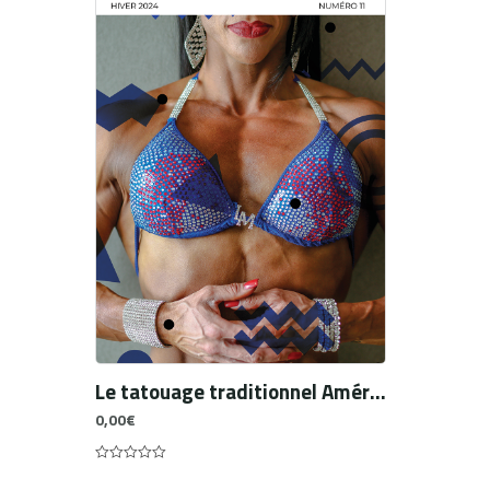
Le tatouage traditionnel Américain. Des frégates aux salons de tatouage
0,00
€
0
out