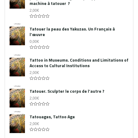
machine à tatouer ?
2,00
€
0
out
Tatouer la peau des Yakuzas. Un Français à
of
l’œuvre
5
0,00
€
0
out
Tattoo in Museums. Conditions and Limitations of
of
Access to Cultural Institutions
5
2,00
€
0
out
Tatouer. Sculpter le corps de l’autre ?
of
5
2,00
€
0
out
Tatouages, Tattoo Age
of
5
2,00
€
0