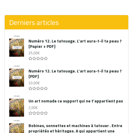
0
out
of
5
Derniers articles
Numéro 12. Le tatouage. L’art aura-t-il ta peau ?
[Papier + PDF]
25,00
€
Acheter le PDF
0
out
Numéro 12. Le tatouage. L’art aura-t-il ta peau ?
of
[PDF]
5
10,00
€
0
out
Un art nomade ce support qui ne t’appartient pas
of
5
2,00
€
0
out
Bobines, sonnettes et machines à tatouer . Entre
of
propriétés et héritages. A qui appartient une
5