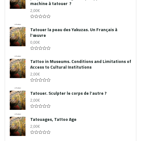
machine à tatouer ?
2,00
€
0
out
Tatouer la peau des Yakuzas. Un Français à
of
l’œuvre
5
0,00
€
0
out
Tattoo in Museums. Conditions and Limitations of
of
Access to Cultural Institutions
5
2,00
€
0
out
Tatouer. Sculpter le corps de l’autre ?
of
5
2,00
€
0
out
Tatouages, Tattoo Age
of
5
2,00
€
0