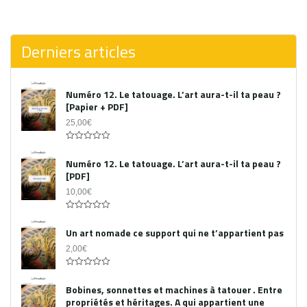
0
out
of
5
Derniers articles
Numéro 12. Le tatouage. L’art aura-t-il ta peau ?
[Papier + PDF]
25,00
€
Acheter le PDF
0
out
Numéro 12. Le tatouage. L’art aura-t-il ta peau ?
of
[PDF]
5
10,00
€
0
out
Un art nomade ce support qui ne t’appartient pas
of
5
2,00
€
0
out
Bobines, sonnettes et machines à tatouer . Entre
of
propriétés et héritages. A qui appartient une
5