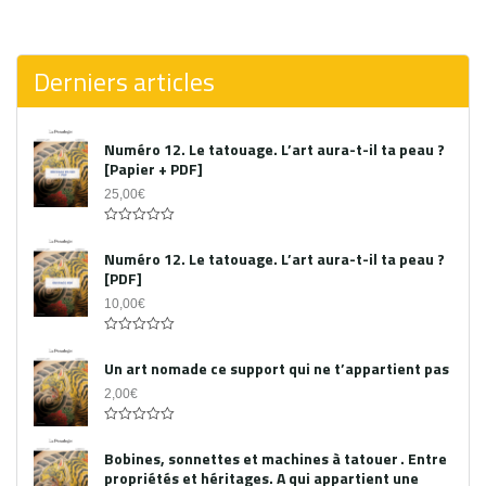
0
out
of
5
Derniers articles
Numéro 12. Le tatouage. L’art aura-t-il ta peau ?
[Papier + PDF]
25,00
€
Acheter le PDF
0
out
Numéro 12. Le tatouage. L’art aura-t-il ta peau ?
of
[PDF]
5
10,00
€
0
out
Un art nomade ce support qui ne t’appartient pas
of
5
2,00
€
0
out
Bobines, sonnettes et machines à tatouer . Entre
of
propriétés et héritages. A qui appartient une
5