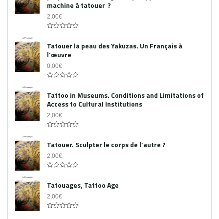
machine à tatouer ?
2,00
€
0
out
Tatouer la peau des Yakuzas. Un Français à
of
l’œuvre
5
0,00
€
0
out
Tattoo in Museums. Conditions and Limitations of
of
Access to Cultural Institutions
5
2,00
€
0
out
Tatouer. Sculpter le corps de l’autre ?
of
5
2,00
€
0
out
Tatouages, Tattoo Age
of
5
2,00
€
0