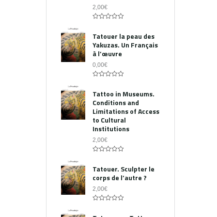
2,00
€
0
out
Tatouer la peau des
of
Yakuzas. Un Français
5
à l’œuvre
0,00
€
0
out
Tattoo in Museums.
of
Conditions and
5
Limitations of Access
to Cultural
Institutions
2,00
€
0
out
Tatouer. Sculpter le
of
corps de l’autre ?
5
2,00
€
0
out