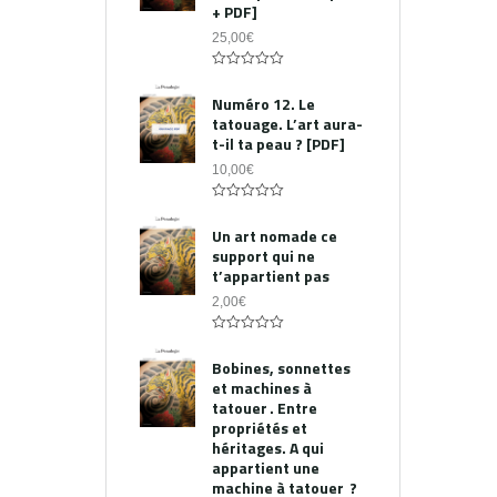
+ PDF]
25,00
€
0
out
Numéro 12. Le
of
tatouage. L’art aura-
5
t-il ta peau ? [PDF]
10,00
€
0
out
Un art nomade ce
of
support qui ne
5
t’appartient pas
2,00
€
0
out
Bobines, sonnettes
of
et machines à
5
tatouer . Entre
propriétés et
héritages. A qui
appartient une
machine à tatouer ?