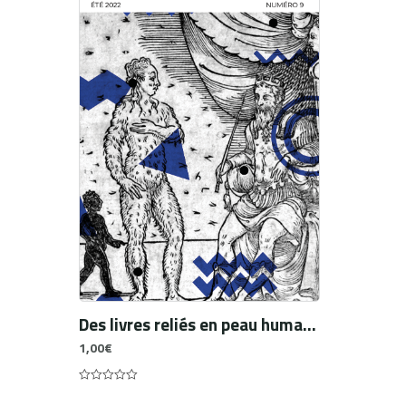
Des livres reliés en peau humaine
1,00
€
0
out