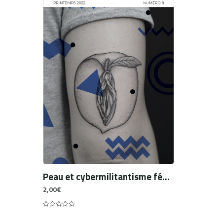
Peau et cybermilitantisme féministe. Le retournement du stigmate
2,00
€
0
out