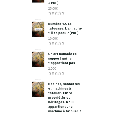
+ PDF]
25,00
€
0
out
Numéro 12. Le
of
tatouage. L’art aura-
5
t-il ta peau ? [PDF]
10,00
€
0
out
Un art nomade ce
of
support qui ne
5
t’appartient pas
2,00
€
0
out
Bobines, sonnettes
of
et machines à
5
tatouer . Entre
propriétés et
héritages. A qui
appartient une
machine à tatouer ?