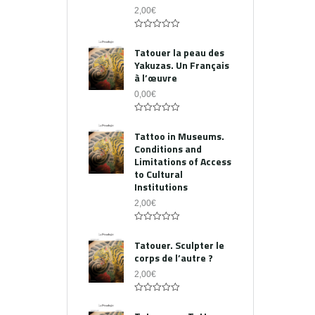
2,00
€
0
out
Tatouer la peau des
of
Yakuzas. Un Français
5
à l’œuvre
0,00
€
0
out
Tattoo in Museums.
of
Conditions and
5
Limitations of Access
to Cultural
Institutions
2,00
€
0
out
Tatouer. Sculpter le
of
corps de l’autre ?
5
2,00
€
0
out