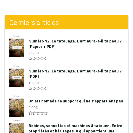
0
out
of
5
Derniers articles
Numéro 12. Le tatouage. L’art aura-t-il ta peau ?
[Papier + PDF]
25,00
€
Acheter le PDF
0
out
Numéro 12. Le tatouage. L’art aura-t-il ta peau ?
of
[PDF]
5
10,00
€
0
out
Un art nomade ce support qui ne t’appartient pas
of
5
2,00
€
0
out
Bobines, sonnettes et machines à tatouer . Entre
of
propriétés et héritages. A qui appartient une
5