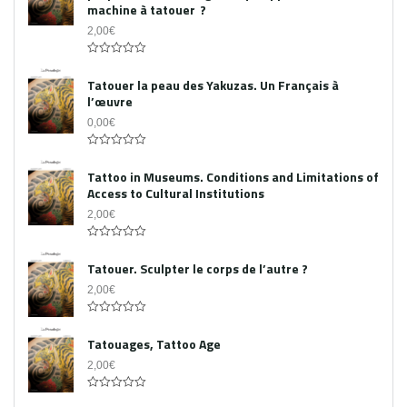
machine à tatouer ?
2,00
€
0
out
Tatouer la peau des Yakuzas. Un Français à
of
l’œuvre
5
0,00
€
0
out
Tattoo in Museums. Conditions and Limitations of
of
Access to Cultural Institutions
5
2,00
€
0
out
Tatouer. Sculpter le corps de l’autre ?
of
5
2,00
€
0
out
Tatouages, Tattoo Age
of
5
2,00
€
0