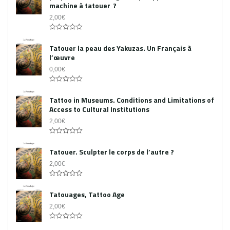
machine à tatouer ?
2,00
€
0
out
Tatouer la peau des Yakuzas. Un Français à
of
l’œuvre
5
0,00
€
0
out
Tattoo in Museums. Conditions and Limitations of
of
Access to Cultural Institutions
5
2,00
€
0
out
Tatouer. Sculpter le corps de l’autre ?
of
5
2,00
€
0
out
Tatouages, Tattoo Age
of
5
2,00
€
0