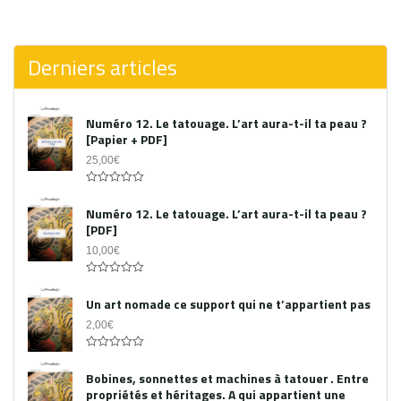
0
out
of
5
Derniers articles
Numéro 12. Le tatouage. L’art aura-t-il ta peau ?
[Papier + PDF]
25,00
€
Acheter le PDF
0
out
Numéro 12. Le tatouage. L’art aura-t-il ta peau ?
of
[PDF]
5
10,00
€
0
out
Un art nomade ce support qui ne t’appartient pas
of
5
2,00
€
0
out
Bobines, sonnettes et machines à tatouer . Entre
of
propriétés et héritages. A qui appartient une
5