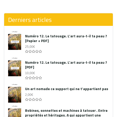
0
out
of
5
Derniers articles
Numéro 12. Le tatouage. L’art aura-t-il ta peau ?
[Papier + PDF]
25,00
€
Acheter le PDF
0
out
Numéro 12. Le tatouage. L’art aura-t-il ta peau ?
of
[PDF]
5
10,00
€
0
out
Un art nomade ce support qui ne t’appartient pas
of
5
2,00
€
0
out
Bobines, sonnettes et machines à tatouer . Entre
of
propriétés et héritages. A qui appartient une
5