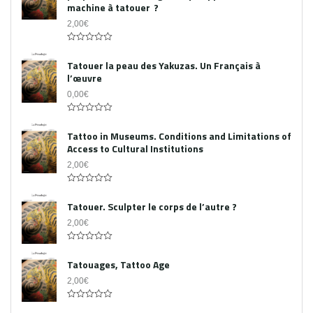
machine à tatouer ?
2,00
€
0
out
Tatouer la peau des Yakuzas. Un Français à
of
l’œuvre
5
0,00
€
0
out
Tattoo in Museums. Conditions and Limitations of
of
Access to Cultural Institutions
5
2,00
€
0
out
Tatouer. Sculpter le corps de l’autre ?
of
5
2,00
€
0
out
Tatouages, Tattoo Age
of
5
2,00
€
0