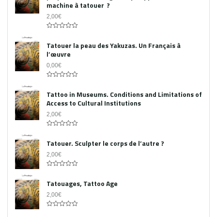
machine à tatouer ?
2,00
€
0
out
Tatouer la peau des Yakuzas. Un Français à
of
l’œuvre
5
0,00
€
0
out
Tattoo in Museums. Conditions and Limitations of
of
Access to Cultural Institutions
5
2,00
€
0
out
Tatouer. Sculpter le corps de l’autre ?
of
5
2,00
€
0
out
Tatouages, Tattoo Age
of
5
2,00
€
0