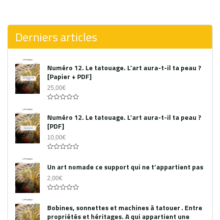
0
out
of
5
Derniers articles
Numéro 12. Le tatouage. L’art aura-t-il ta peau ?
[Papier + PDF]
25,00
€
Acheter le PDF
0
out
Numéro 12. Le tatouage. L’art aura-t-il ta peau ?
of
[PDF]
5
10,00
€
0
out
Un art nomade ce support qui ne t’appartient pas
of
5
2,00
€
0
out
Bobines, sonnettes et machines à tatouer . Entre
of
propriétés et héritages. A qui appartient une
5