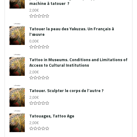
machine à tatouer ?
2,00
€
0
out
Tatouer la peau des Yakuzas. Un Français à
of
l’œuvre
5
0,00
€
0
out
Tattoo in Museums. Conditions and Limitations of
of
Access to Cultural Institutions
5
2,00
€
0
out
Tatouer. Sculpter le corps de l’autre ?
of
5
2,00
€
0
out
Tatouages, Tattoo Age
of
5
2,00
€
0