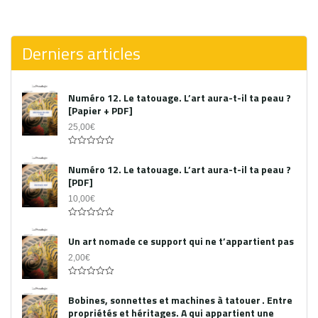
0
out
of
5
Derniers articles
Numéro 12. Le tatouage. L’art aura-t-il ta peau ?
[Papier + PDF]
25,00
€
Acheter le PDF
0
out
Numéro 12. Le tatouage. L’art aura-t-il ta peau ?
of
[PDF]
5
10,00
€
0
out
Un art nomade ce support qui ne t’appartient pas
of
5
2,00
€
0
out
Bobines, sonnettes et machines à tatouer . Entre
of
propriétés et héritages. A qui appartient une
5