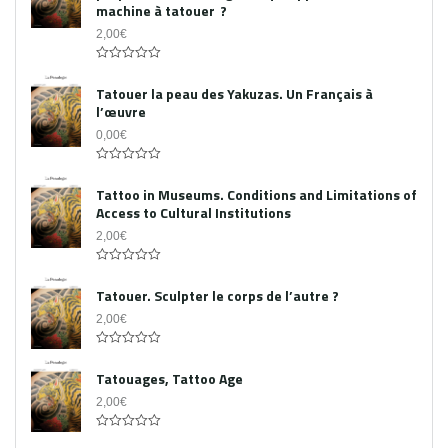
machine à tatouer ?
2,00
€
0
out
Tatouer la peau des Yakuzas. Un Français à
of
l’œuvre
5
0,00
€
0
out
Tattoo in Museums. Conditions and Limitations of
of
Access to Cultural Institutions
5
2,00
€
0
out
Tatouer. Sculpter le corps de l’autre ?
of
5
2,00
€
0
out
Tatouages, Tattoo Age
of
5
2,00
€
0