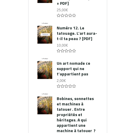
+ PDF]
25,00
€
0
out
Numéro 12. Le
of
tatouage. L’art aura-
5
t-il ta peau ? [PDF]
10,00
€
0
out
Un art nomade ce
of
support qui ne
5
t’appartient pas
2,00
€
0
out
Bobines, sonnettes
of
et machines à
5
tatouer . Entre
propriétés et
héritages. A qui
appartient une
machine à tatouer ?