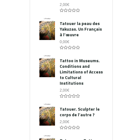
2,00
€
0
out
Tatouer la peau des
of
Yakuzas. Un Français
5
à l’œuvre
0,00
€
0
out
Tattoo in Museums.
of
Conditions and
5
Limitations of Access
to Cultural
Institutions
2,00
€
0
out
Tatouer. Sculpter le
of
corps de l’autre ?
5
2,00
€
0
out