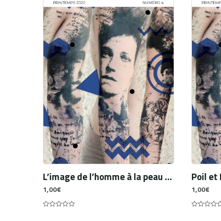
L’image de l’homme à la peau foncée dans le monde romain antique
1,00
€
1,00
€
0
0
out
out